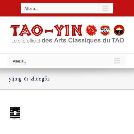
Passer
Aller à...
au
contenu
Aller à...
yijing_61_zhongfu