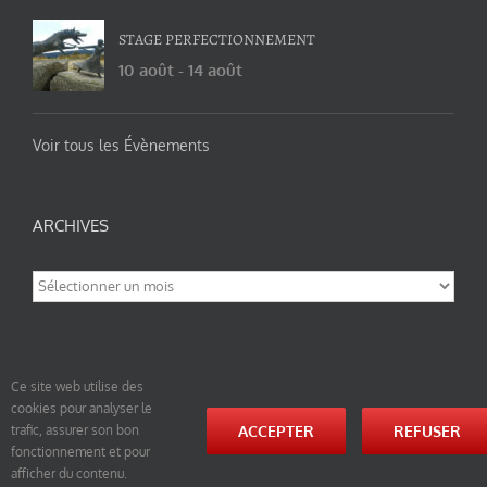
STAGE PERFECTIONNEMENT
10 août
-
14 août
Voir tous les Évènements
ARCHIVES
Archives
Ce site web utilise des
cookies pour analyser le
© tao-yin.co © TAO-YIN.fr Georges Charles, Hormis les pages https://tao-yin.fr/georges-charles/
ACCEPTER
REFUSER
trafic, assurer son bon
et https://tao-yin.fr/san-yiquan-le-poing-des-trois-harmonies/ sous licence Creative Commons
fonctionnement et pour
Paternité-Partage des Conditions Initiales à l’Identique 3.0 Unported (photos de ces pages non
comprise par cette licence).
afficher du contenu.