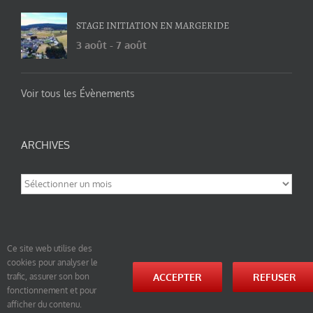
STAGE INITIATION EN MARGERIDE
3 août
-
7 août
Voir tous les Évènements
ARCHIVES
Archives
Ce site web utilise des
cookies pour analyser le
© tao-yin.co © TAO-YIN.fr Georges Charles, Hormis les pages https://tao-yin.fr/georges-charles/
ACCEPTER
REFUSER
trafic, assurer son bon
et https://tao-yin.fr/san-yiquan-le-poing-des-trois-harmonies/ sous licence Creative Commons
fonctionnement et pour
Paternité-Partage des Conditions Initiales à l’Identique 3.0 Unported (photos de ces pages non
comprise par cette licence).
afficher du contenu.