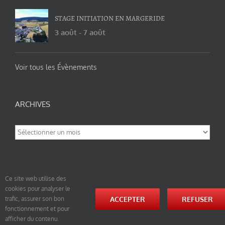
STAGE INITIATION EN MARGERIDE
3 août
-
7 août
Voir tous les Évènements
ARCHIVES
Archives
Ce site web utilise des
cookies pour analyser le
© tao-yin.co © TAO-YIN.fr Georges Charles, Hormis les pages https://tao-yin.fr/georges-charles/
ACCEPTER
REFUSER
trafic, assurer son bon
et https://tao-yin.fr/san-yiquan-le-poing-des-trois-harmonies/ sous licence Creative Commons
fonctionnement et pour
Paternité-Partage des Conditions Initiales à l’Identique 3.0 Unported (photos de ces pages non
comprise par cette licence).
afficher du contenu.