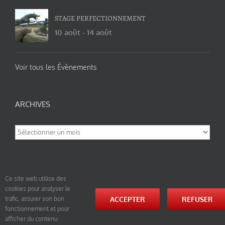
STAGE PERFECTIONNEMENT
10 août
-
14 août
Voir tous les Évènements
ARCHIVES
Archives
Ce site web utilise des
cookies pour analyser le
© tao-yin.co © TAO-YIN.fr Georges Charles, Hormis les pages https://tao-yin.fr/georges-charles/
ACCEPTER
REFUSER
trafic, assurer son bon
et https://tao-yin.fr/san-yiquan-le-poing-des-trois-harmonies/ sous licence Creative Commons
fonctionnement et pour
Paternité-Partage des Conditions Initiales à l’Identique 3.0 Unported (photos de ces pages non
comprise par cette licence).
afficher du contenu.