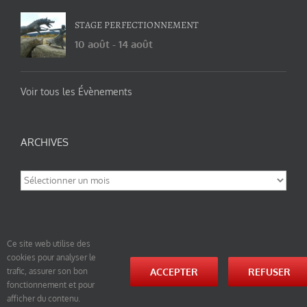
STAGE PERFECTIONNEMENT
10 août
-
14 août
Voir tous les Évènements
ARCHIVES
Archives
Ce site web utilise des
cookies pour analyser le
© tao-yin.co © TAO-YIN.fr Georges Charles, Hormis les pages https://tao-yin.fr/georges-charles/
ACCEPTER
REFUSER
trafic, assurer son bon
et https://tao-yin.fr/san-yiquan-le-poing-des-trois-harmonies/ sous licence Creative Commons
fonctionnement et pour
Paternité-Partage des Conditions Initiales à l’Identique 3.0 Unported (photos de ces pages non
comprise par cette licence).
afficher du contenu.