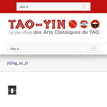
Passer
Aller à...
au
contenu
Aller à...
yijing_42_yi