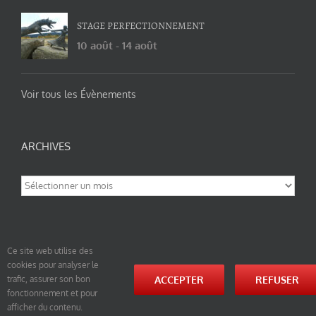
STAGE PERFECTIONNEMENT
10 août
-
14 août
Voir tous les Évènements
ARCHIVES
Archives
Ce site web utilise des
cookies pour analyser le
© tao-yin.co © TAO-YIN.fr Georges Charles, Hormis les pages https://tao-yin.fr/georges-charles/
ACCEPTER
REFUSER
trafic, assurer son bon
et https://tao-yin.fr/san-yiquan-le-poing-des-trois-harmonies/ sous licence Creative Commons
fonctionnement et pour
Paternité-Partage des Conditions Initiales à l’Identique 3.0 Unported (photos de ces pages non
comprise par cette licence).
afficher du contenu.