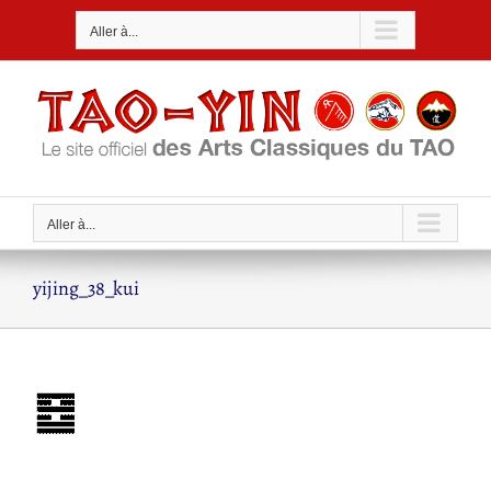
Passer
Aller à...
au
contenu
Aller à...
yijing_38_kui