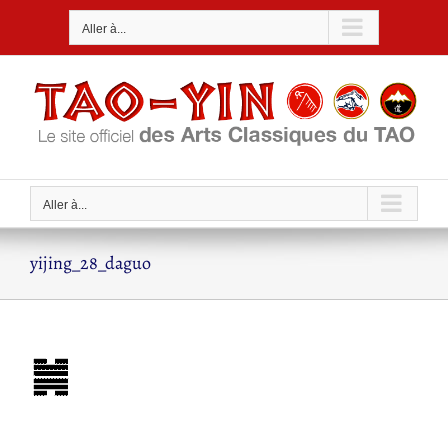
Passer
Aller à...
au
contenu
Aller à...
yijing_28_daguo