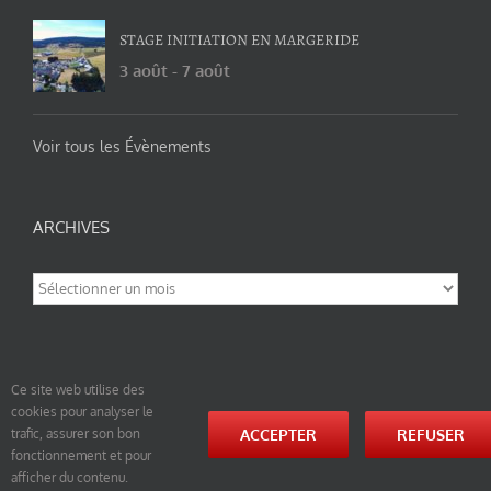
STAGE INITIATION EN MARGERIDE
3 août
-
7 août
Voir tous les Évènements
ARCHIVES
Archives
Ce site web utilise des
cookies pour analyser le
© tao-yin.co © TAO-YIN.fr Georges Charles, Hormis les pages https://tao-yin.fr/georges-charles/
ACCEPTER
REFUSER
trafic, assurer son bon
et https://tao-yin.fr/san-yiquan-le-poing-des-trois-harmonies/ sous licence Creative Commons
fonctionnement et pour
Paternité-Partage des Conditions Initiales à l’Identique 3.0 Unported (photos de ces pages non
comprise par cette licence).
afficher du contenu.