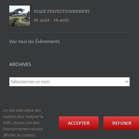
STAGE PERFECTIONNEMENT
10 août
-
14 août
Voir tous les Évènements
ARCHIVES
Archives
Ce site web utilise des
cookies pour analyser le
© tao-yin.co © TAO-YIN.fr Georges Charles, Hormis les pages https://tao-yin.fr/georges-charles/
ACCEPTER
REFUSER
trafic, assurer son bon
et https://tao-yin.fr/san-yiquan-le-poing-des-trois-harmonies/ sous licence Creative Commons
fonctionnement et pour
Paternité-Partage des Conditions Initiales à l’Identique 3.0 Unported (photos de ces pages non
comprise par cette licence).
afficher du contenu.