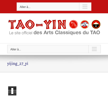
Passer
Aller à...
au
contenu
Aller à...
yijing_27_yi