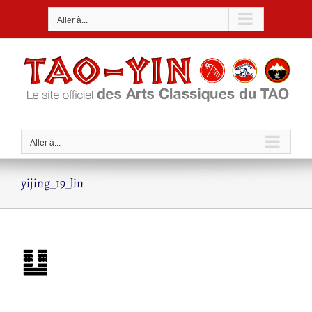
Passer
Aller à...
au
contenu
Aller à...
yijing_19_lin