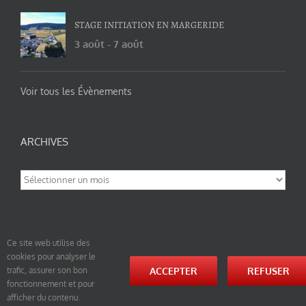
STAGE INITIATION EN MARGERIDE
3 août
-
7 août
Voir tous les Évènements
ARCHIVES
Archives
Ce site web utilise des
cookies pour analyser le
© tao-yin.co © TAO-YIN.fr Georges Charles, Hormis les pages https://tao-yin.fr/georges-charles/
ACCEPTER
REFUSER
trafic, assurer son bon
et https://tao-yin.fr/san-yiquan-le-poing-des-trois-harmonies/ sous licence Creative Commons
fonctionnement et pour
Paternité-Partage des Conditions Initiales à l’Identique 3.0 Unported (photos de ces pages non
comprise par cette licence).
afficher du contenu.