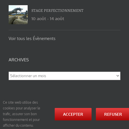
STAGE PERFECTIONNEMENT
10 août
-
14 août
Voir tous les Évènements
ARCHIVES
Archives
Ce site web utilise des
cookies pour analyser le
© tao-yin.co © TAO-YIN.fr Georges Charles, Hormis les pages https://tao-yin.fr/georges-charles/
ACCEPTER
REFUSER
trafic, assurer son bon
et https://tao-yin.fr/san-yiquan-le-poing-des-trois-harmonies/ sous licence Creative Commons
fonctionnement et pour
Paternité-Partage des Conditions Initiales à l’Identique 3.0 Unported (photos de ces pages non
comprise par cette licence).
afficher du contenu.