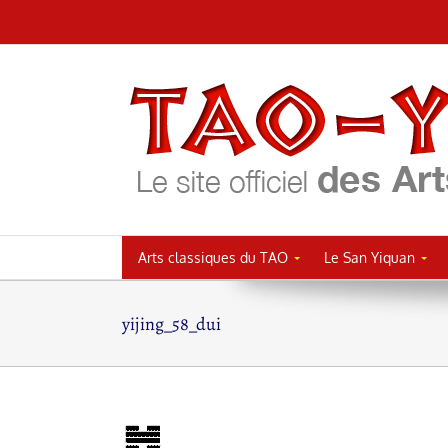
Passer
au
contenu
Arts classiques du TAO
Le San Yiquan
yijing_58_dui