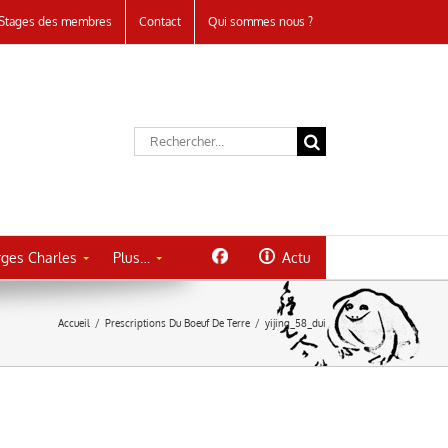
Stages des membres
Contact
Qui sommes nous ?
Rechercher:
ges Charles
Plus…
Actu
Accueil
/
Prescriptions Du Boeuf De Terre
/
yijing_58_dui