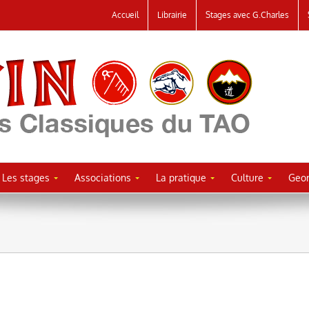
Accueil
Librairie
Stages avec G.Charles
Les stages
Associations
La pratique
Culture
Geor