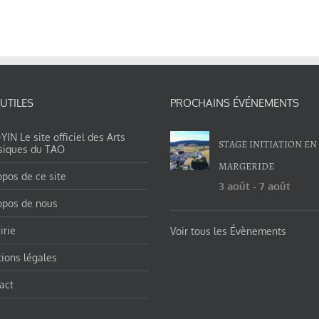
 UTILES
PROCHAINS ÉVÉNEMENTS
IN Le site officiel des Arts
STAGE INITIATION EN
siques du TAO
MARGERIDE
opos de ce site
3 août
-
7 août
opos de nous
irie
Voir tous les Évènements
ions légales
act