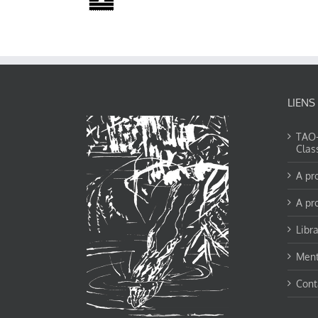
LIENS
TAO-Y
Clas
A pr
A pr
Libra
Ment
Cont