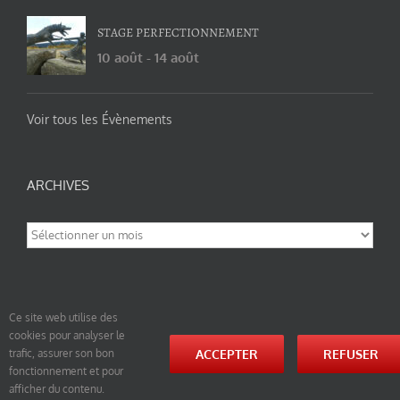
STAGE PERFECTIONNEMENT
10 août
-
14 août
Voir tous les Évènements
ARCHIVES
Archives
Ce site web utilise des
cookies pour analyser le
© tao-yin.co © TAO-YIN.fr Georges Charles, Hormis les pages https://tao-yin.fr/georges-charles/
ACCEPTER
REFUSER
trafic, assurer son bon
et https://tao-yin.fr/san-yiquan-le-poing-des-trois-harmonies/ sous licence Creative Commons
fonctionnement et pour
Paternité-Partage des Conditions Initiales à l’Identique 3.0 Unported (photos de ces pages non
comprise par cette licence).
afficher du contenu.