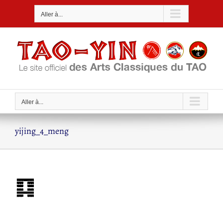
Passer
Aller à...
au
contenu
Aller à...
yijing_4_meng