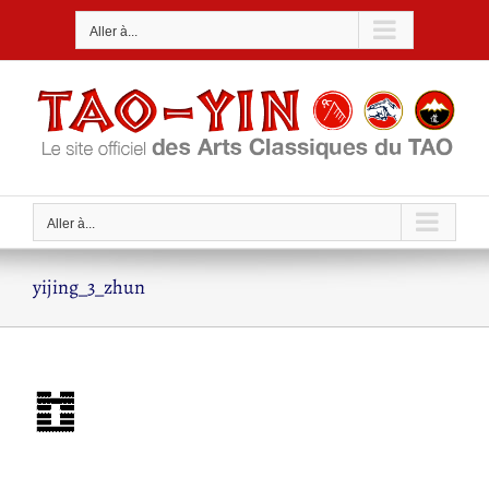
Passer
Aller à...
au
contenu
Aller à...
yijing_3_zhun