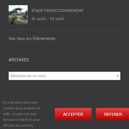
STAGE PERFECTIONNEMENT
10 août
-
14 août
Voir tous les Évènements
ARCHIVES
Archives
Ce site web utilise des
cookies pour analyser le
© tao-yin.co © TAO-YIN.fr Georges Charles, Hormis les pages https://tao-yin.fr/georges-charles/
ACCEPTER
REFUSER
trafic, assurer son bon
et https://tao-yin.fr/san-yiquan-le-poing-des-trois-harmonies/ sous licence Creative Commons
fonctionnement et pour
Paternité-Partage des Conditions Initiales à l’Identique 3.0 Unported (photos de ces pages non
comprise par cette licence).
afficher du contenu.