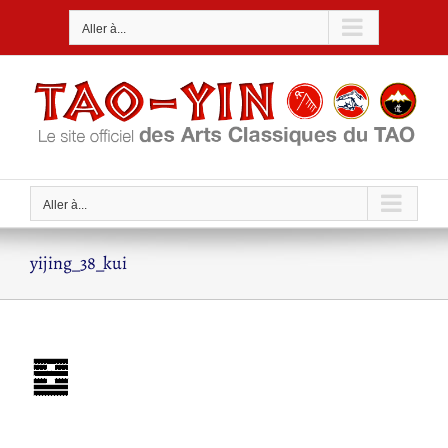
Passer
Aller à...
au
contenu
Aller à...
yijing_38_kui