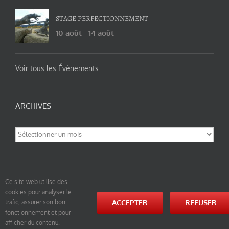
STAGE PERFECTIONNEMENT
10 août
-
14 août
Voir tous les Évènements
ARCHIVES
Archives
Ce site web utilise des
cookies pour analyser le
© tao-yin.co © TAO-YIN.fr Georges Charles, Hormis les pages https://tao-yin.fr/georges-charles/
ACCEPTER
REFUSER
trafic, assurer son bon
et https://tao-yin.fr/san-yiquan-le-poing-des-trois-harmonies/ sous licence Creative Commons
fonctionnement et pour
Paternité-Partage des Conditions Initiales à l’Identique 3.0 Unported (photos de ces pages non
comprise par cette licence).
afficher du contenu.