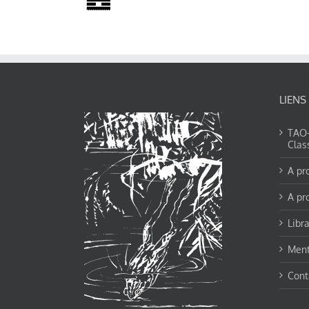
LIENS
TAO-Y
Clas
A pr
A pr
Libra
Ment
Cont