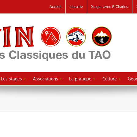
Accueil
Librairie
Stages avec G.Charles
Les stages
Associations
La pratique
Culture
Geor