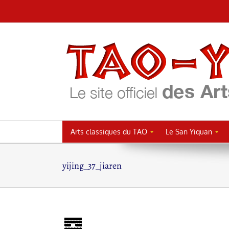
Passer
au
contenu
Arts classiques du TAO
Le San Yiquan
yijing_37_jiaren