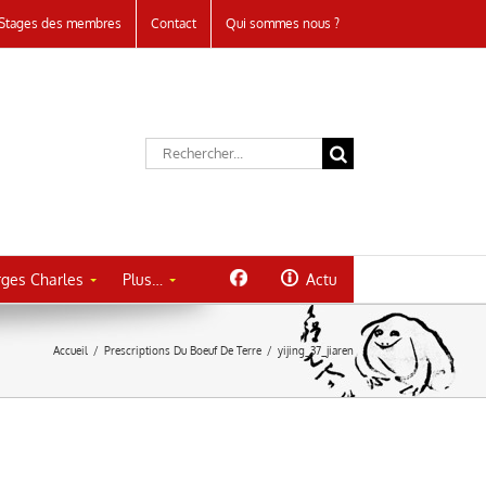
Stages des membres
Contact
Qui sommes nous ?
Rechercher:
ges Charles
Plus…
Actu
Accueil
/
Prescriptions Du Boeuf De Terre
/
yijing_37_jiaren