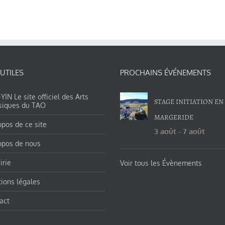
 UTILES
PROCHAINS ÉVÉNEMENTS
IN Le site officiel des Arts
STAGE INITIATION EN
siques du TAO
MARGERIDE
opos de ce site
3 août
-
7 août
opos de nous
irie
Voir tous les Évènements
ions légales
act