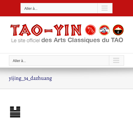
Passer
Aller à...
au
contenu
Aller à...
yijing_34_dazhuang