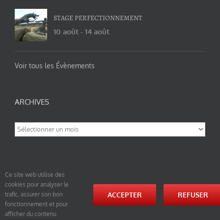
STAGE PERFECTIONNEMENT
10 août
-
14 août
Voir tous les Évènements
ARCHIVES
Archives
Ce site web utilise des
cookies pour analyser le
© tao-yin.co © TAO-YIN.fr Georges Charles, Hormis les pages https://tao-yin.fr/georges-charles/
ACCEPTER
REFUSER
trafic, assurer son bon
et https://tao-yin.fr/san-yiquan-le-poing-des-trois-harmonies/ sous licence Creative Commons
fonctionnement et pour
Paternité-Partage des Conditions Initiales à l’Identique 3.0 Unported (photos de ces pages non
comprise par cette licence).
afficher du contenu.