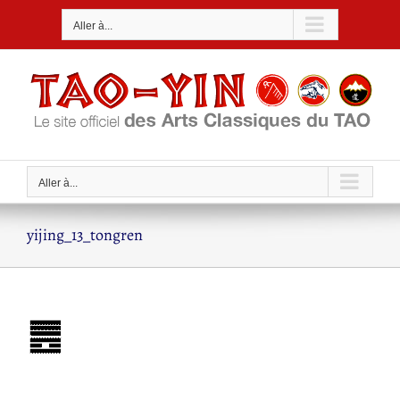
Passer
Aller à...
au
contenu
Aller à...
yijing_13_tongren