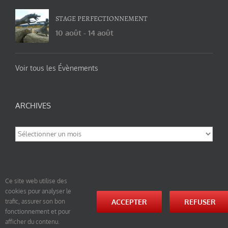
STAGE PERFECTIONNEMENT
10 août
-
14 août
Voir tous les Évènements
ARCHIVES
Archives
Ce site web utilise des
cookies pour analyser le
© tao-yin.co © TAO-YIN.fr Georges Charles, Hormis les pages https://tao-yin.fr/georges-charles/
ACCEPTER
REFUSER
trafic, assurer son bon
et https://tao-yin.fr/san-yiquan-le-poing-des-trois-harmonies/ sous licence Creative Commons
fonctionnement et pour
Paternité-Partage des Conditions Initiales à l’Identique 3.0 Unported (photos de ces pages non
comprise par cette licence).
afficher du contenu.