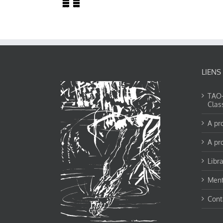
LIENS
TAO-Y
Clas
A pr
A pr
Libra
Ment
Cont