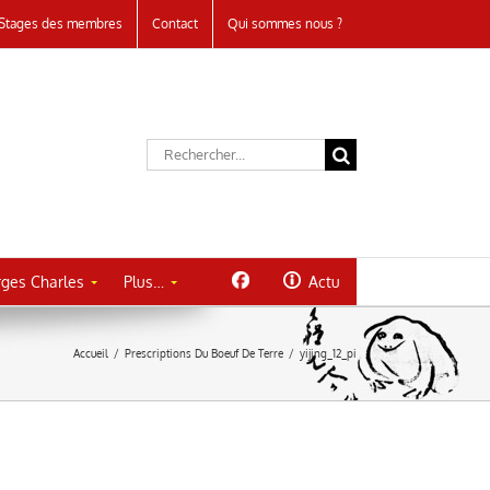
Stages des membres
Contact
Qui sommes nous ?
Rechercher:
ges Charles
Plus…
Actu
Accueil
/
Prescriptions Du Boeuf De Terre
/
yijing_12_pi