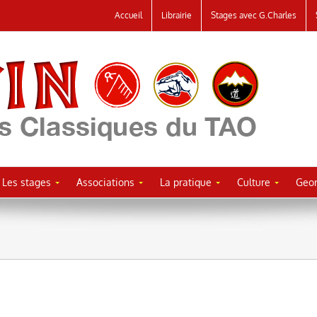
Accueil
Librairie
Stages avec G.Charles
Les stages
Associations
La pratique
Culture
Geor