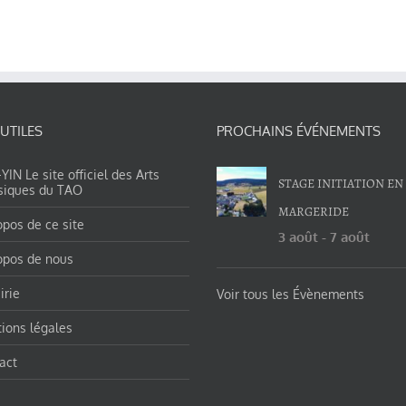
 UTILES
PROCHAINS ÉVÉNEMENTS
IN Le site officiel des Arts
STAGE INITIATION EN
siques du TAO
MARGERIDE
opos de ce site
3 août
-
7 août
opos de nous
irie
Voir tous les Évènements
ions légales
act