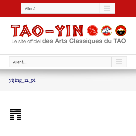
Passer
Aller à...
au
contenu
Aller à...
yijing_12_pi