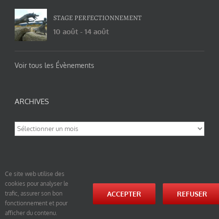
STAGE PERFECTIONNEMENT
10 août
-
14 août
Voir tous les Évènements
ARCHIVES
Archives
Ce site web utilise des
cookies pour analyser le
© tao-yin.co © TAO-YIN.fr Georges Charles, Hormis les pages https://tao-yin.fr/georges-charles/
ACCEPTER
REFUSER
trafic, assurer son bon
et https://tao-yin.fr/san-yiquan-le-poing-des-trois-harmonies/ sous licence Creative Commons
fonctionnement et pour
Paternité-Partage des Conditions Initiales à l’Identique 3.0 Unported (photos de ces pages non
comprise par cette licence).
afficher du contenu.