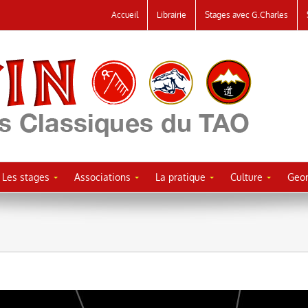
Accueil
Librairie
Stages avec G.Charles
Les stages
Associations
La pratique
Culture
Geor