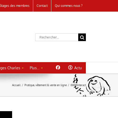
Stages des membres
Contact
Qui sommes nous ?
Rechercher:
ges Charles
Plus…
Actu
Accueil
/
Pratique, vêtement & vente en ligne
/
00011Interact