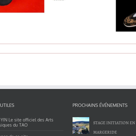
 UTILES
PROCHAINS ÉVÉNEMENTS
IN Le site officiel des Arts
STAGE INITIATION EN
siques du TAO
MARGERIDE