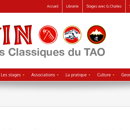
Accueil
Librairie
Stages avec G.Charles
Les stages
Associations
La pratique
Culture
Geor