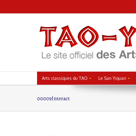
Passer
au
contenu
Arts classiques du TAO
Le San Yiquan
00009Interact