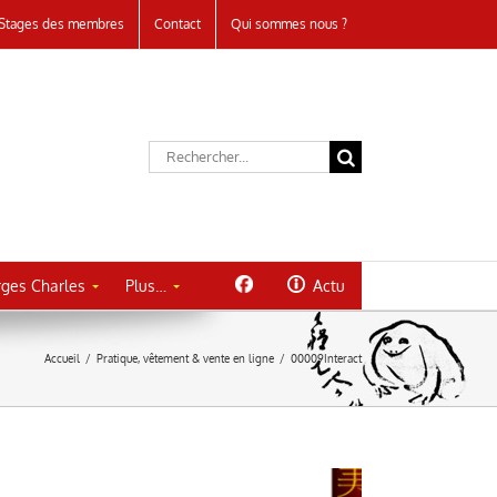
Stages des membres
Contact
Qui sommes nous ?
Rechercher:
ges Charles
Plus…
Actu
Accueil
/
Pratique, vêtement & vente en ligne
/
00009Interact