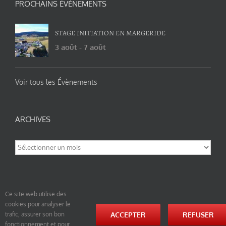
PROCHAINS ÉVÉNEMENTS
STAGE INITIATION EN MARGERIDE
3 août
-
7 août
Voir tous les Évènements
ARCHIVES
Archives
Ce site web utilise des
cookies pour analyser le
© tao-yin.co © TAO-YIN.fr Georges Charles, Hormis les pages https://tao-yin.fr/georges-charles/
ACCEPTER
REFUSER
trafic, assurer son bon
et https://tao-yin.fr/san-yiquan-le-poing-des-trois-harmonies/ sous licence Creative Commons
fonctionnement et pour
Paternité-Partage des Conditions Initiales à l’Identique 3.0 Unported (photos de ces pages non