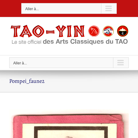
Passer
Aller à...
au
contenu
Aller à...
Pompei_faune2