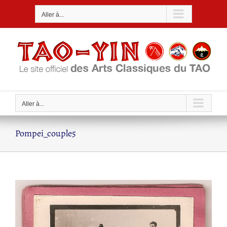
Passer
Aller à...
au
contenu
Aller à...
Pompei_couple5