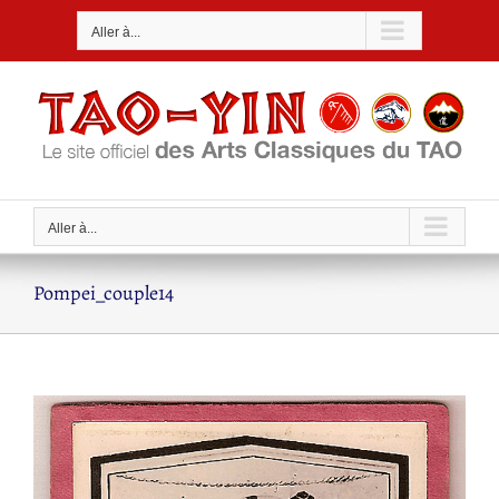
Passer
Aller à...
au
contenu
Aller à...
Pompei_couple14