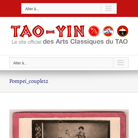
Passer
Aller à...
au
contenu
Aller à...
Pompei_couple12