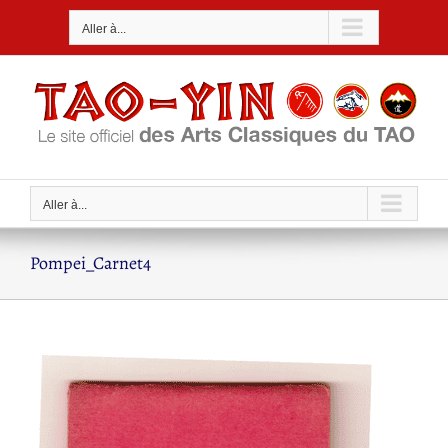
Passer
Aller à...
au
contenu
Aller à...
Pompei_Carnet4