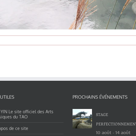
 UTILES
PROCHAINS ÉVÉNEMENTS
IN Le site officiel des Arts
STAGE
siques du TAO
PERFECTIONNEMEN
opos de ce site
10 août
-
14 août