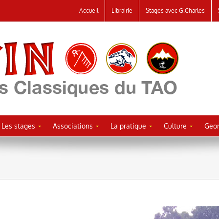
Accueil
Librairie
Stages avec G.Charles
Les stages
Associations
La pratique
Culture
Geor