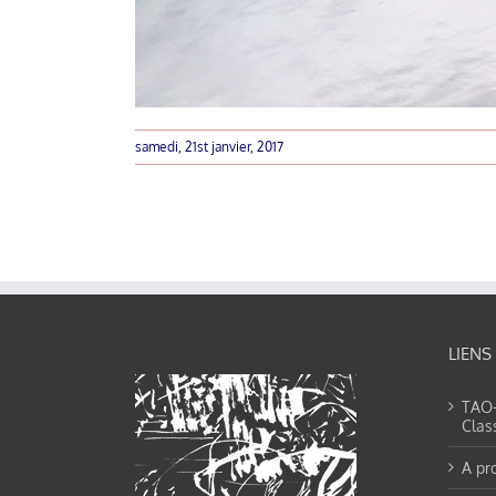
samedi, 21st janvier, 2017
LIENS
TAO-Y
Clas
A pr