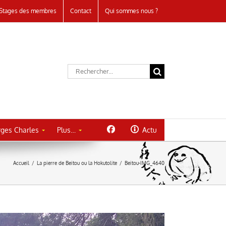
Stages des membres
Contact
Qui sommes nous ?
Rechercher:
ges Charles
Plus…
Actu
Accueil
/
La pierre de Beitou ou la Hokutolite
/
Beitou-IMG_4640