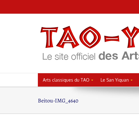
Passer
au
contenu
Arts classiques du TAO
Le San Yiquan
Beitou-IMG_4640