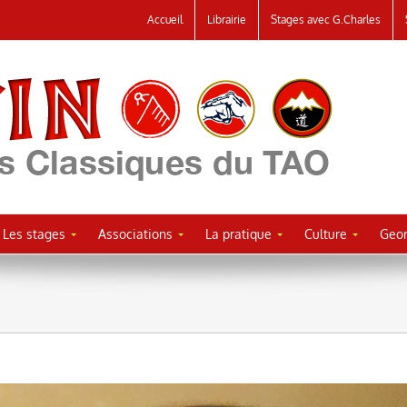
Accueil
Librairie
Stages avec G.Charles
Les stages
Associations
La pratique
Culture
Geor