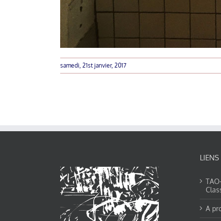
samedi, 21st janvier, 2017
LIENS
TAO-Y
Clas
A pr