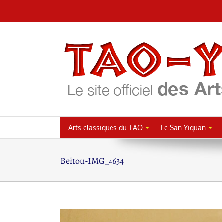
Passer
au
contenu
Arts classiques du TAO
Le San Yiquan
Beitou-IMG_4634