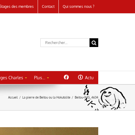
Stages des membres
Contact
Qui sommes nous ?
Rechercher:
ges Charles
Plus…
Actu
Accueil
/
La pierre de Beitou ou la Hokutolite
/
Beitou-IMG_4634