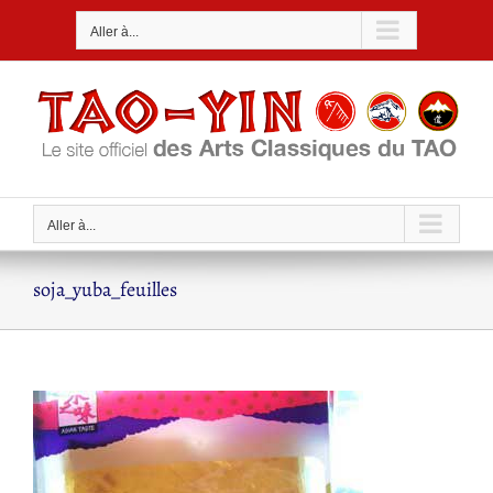
Passer
Aller à...
au
contenu
Aller à...
soja_yuba_feuilles