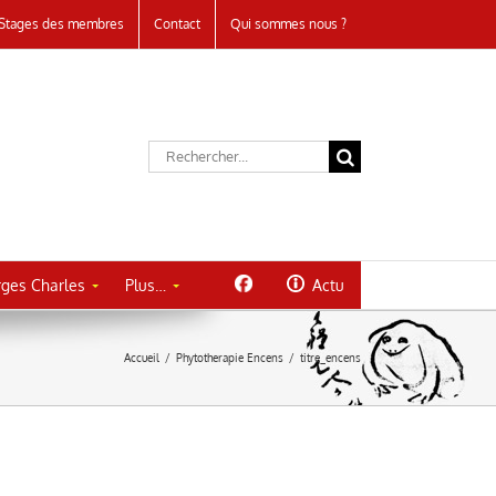
Stages des membres
Contact
Qui sommes nous ?
Rechercher:
ges Charles
Plus…
Actu
Accueil
/
Phytotherapie Encens
/
titre_encens