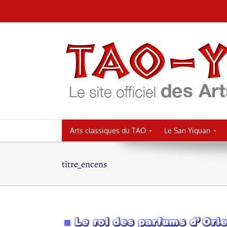
Passer
au
contenu
Arts classiques du TAO
Le San Yiquan
titre_encens