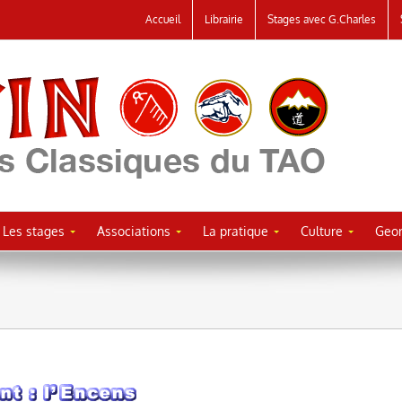
Accueil
Librairie
Stages avec G.Charles
Les stages
Associations
La pratique
Culture
Geor