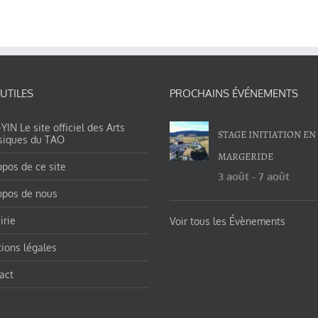
 UTILES
PROCHAINS ÉVÉNEMENTS
IN Le site officiel des Arts
STAGE INITIATION EN
siques du TAO
MARGERIDE
opos de ce site
3 août
-
7 août
opos de nous
irie
Voir tous les Évènements
ions légales
act