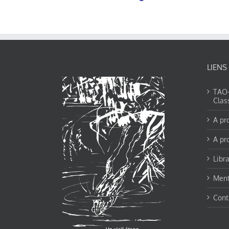
LIENS
TAO-Y
Clas
A pr
A pr
Libra
Ment
Cont