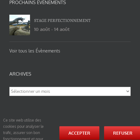
PROCHAINS ÉVÉNEMENTS
STAGE PERFECTIONNEMENT
10 août
-
14 août
Voir tous les Évènements
ARCHIVES
Archives
Ce site web utilise des
cookies pour analyser le
© tao-yin.co © TAO-YIN.fr Georges Charles, Hormis les pages https://tao-yin.fr/georges-charles/
ACCEPTER
REFUSER
trafic, assurer son bon
et https://tao-yin.fr/san-yiquan-le-poing-des-trois-harmonies/ sous licence Creative Commons
fonctionnement et pour
Paternité-Partage des Conditions Initiales à l’Identique 3.0 Unported (photos de ces pages non