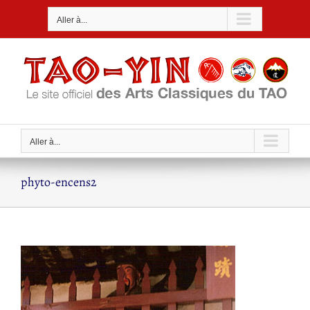
Passer
Aller à...
au
contenu
Aller à...
phyto-encens2