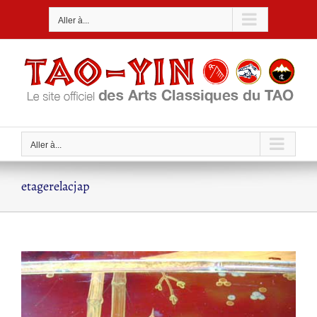
Passer
Aller à...
au
contenu
Aller à...
etagerelacjap