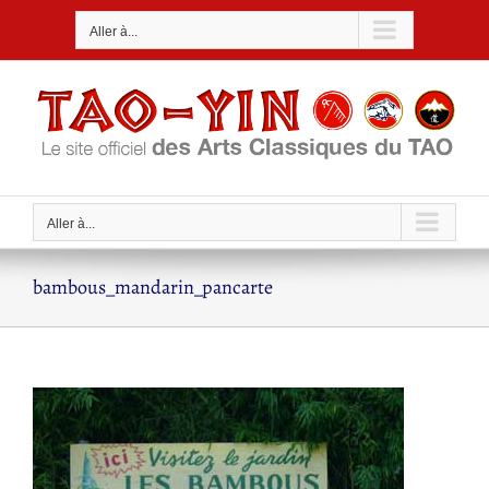
Passer
Aller à...
au
contenu
Aller à...
bambous_mandarin_pancarte