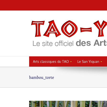
Passer
au
contenu
Arts classiques du TAO
Le San Yiquan
bambou_torte