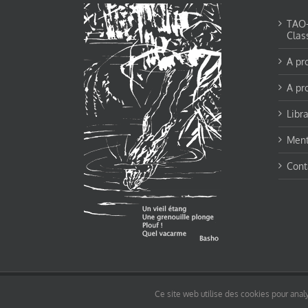
TAO-Y
Clas
A pr
A pr
Libra
Ment
Cont
© tao-yin.co © TAO-YIN.fr Georges Charles, Hormis les pages https://tao-yin.fr/ge
Ce site web utilise des cookies pour analy
pages non comprise par cette licence).