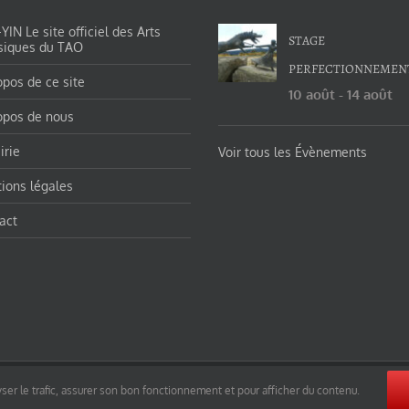
IN Le site officiel des Arts
STAGE
siques du TAO
PERFECTIONNEMEN
opos de ce site
10 août
-
14 août
opos de nous
irie
Voir tous les Évènements
ions légales
act
orges-charles/ et https://tao-yin.fr/san-yiquan-le-poing-des-trois-harmonies/ sous licence Creative Commons Pater
ser le trafic, assurer son bon fonctionnement et pour afficher du contenu.