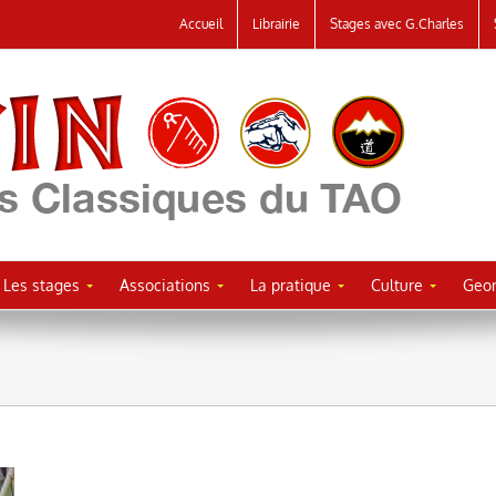
Accueil
Librairie
Stages avec G.Charles
Les stages
Associations
La pratique
Culture
Geor