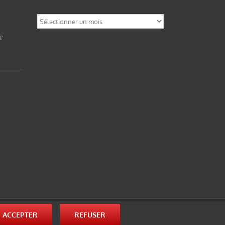
Archives
T
nité-Partage des Conditions Initiales à l’Identique 3.0 Unported (photos de ces
ACCEPTER
REFUSER