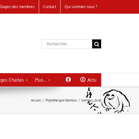
Stages des membres
Contact
Qui sommes nous ?
Rechercher:
ges Charles
Plus…
Actu
Accueil
/
Phytotherapie Bambou
/
bambou_torte