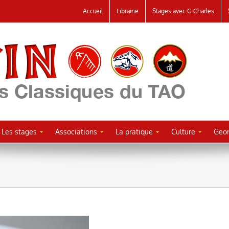
Accueil
Librairie
Stages avec G.Charles
Les stages
Associations
La pratique
Culture
Geor