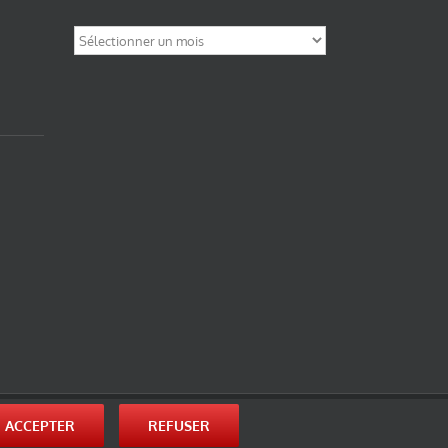
Archives
nité-Partage des Conditions Initiales à l’Identique 3.0 Unported (photos de ces
ACCEPTER
REFUSER