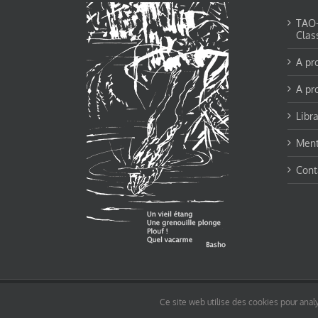
TAO-Y
Clas
A pr
A pr
Libra
Ment
Cont
© tao-yin.co © TAO-YIN.fr Georges Charles, Hormis les pages https://tao-yin.fr/ge
Ce site web utilise des cookies pour analy
pages non comprise par cette licence).