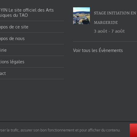
IN Le site officiel des Arts
STAGE INITIATION EN
siques du TAO
MARGERIDE
opos de ce site
3 août
-
7 août
opos de nous
irie
Voir tous les Évènements
ions légales
act
orges-charles/ et https://tao-yin.fr/san-yiquan-le-poing-des-trois-harmonies/ sous licence Creative Commons Pater
ser le trafic, assurer son bon fonctionnement et pour afficher du contenu.