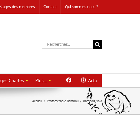
Stages des membres
Contact
Qui sommes nous ?
Rechercher:
ges Charles
Plus…
Actu
Accueil
/
Phytotherapie Bambou
/
bambou_soja