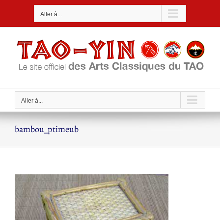
Passer
Aller à...
au
contenu
Aller à...
bambou_ptimeub