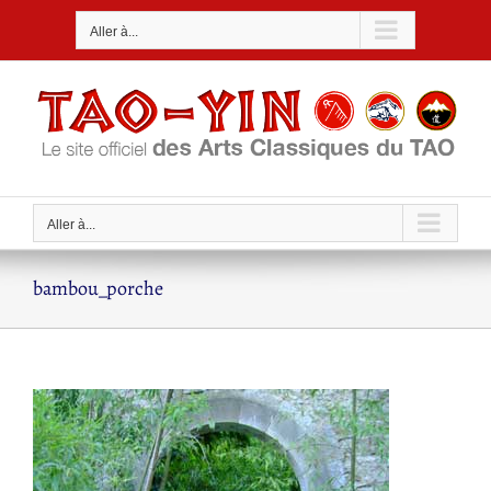
Passer
Aller à...
au
contenu
Aller à...
bambou_porche