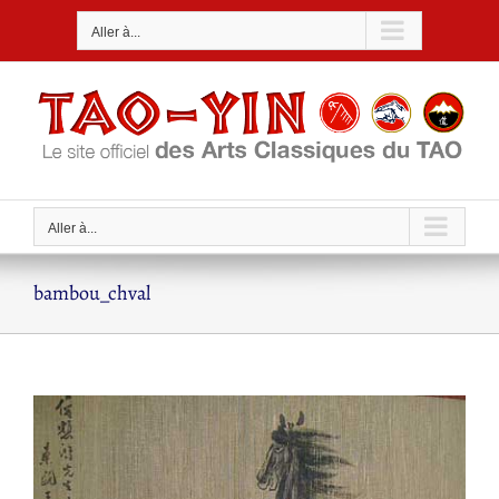
Passer
Aller à...
au
contenu
Aller à...
bambou_chval