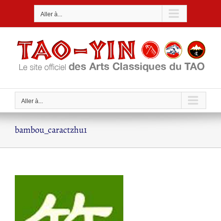
Passer
Aller à...
au
contenu
Aller à...
bambou_caractzhu1