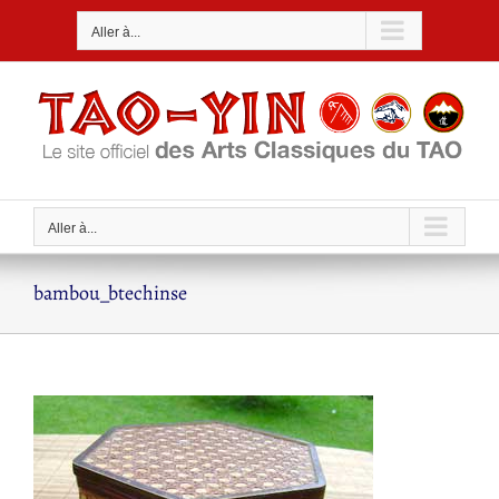
Passer
Aller à...
au
contenu
Aller à...
bambou_btechinse