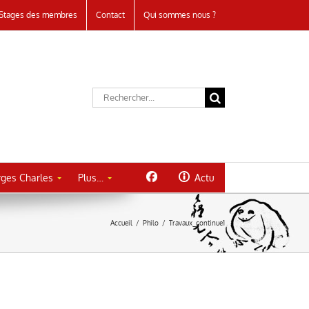
Stages des membres
Contact
Qui sommes nous ?
Rechercher:
ges Charles
Plus…
Actu
Accueil
/
Philo
/
Travaux_continue1