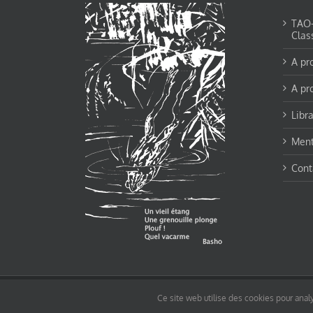
TAO-Y
Clas
A pr
A pr
Libra
Ment
Cont
© tao-yin.co © TAO-YIN.fr Georges Charles, Hormis les pages https://tao-yin.fr/ge
Ce site web utilise des cookies pour analy
pages non comprise par cette licence).