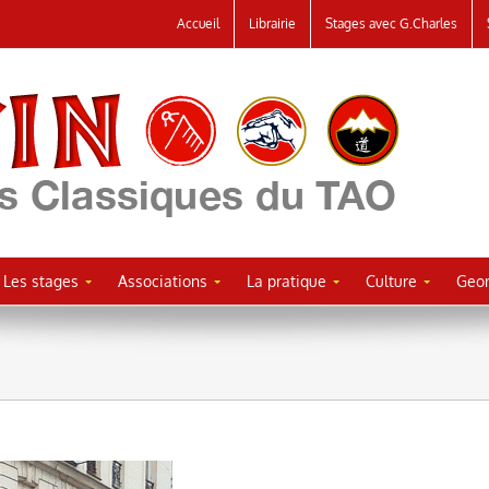
Accueil
Librairie
Stages avec G.Charles
Les stages
Associations
La pratique
Culture
Geor