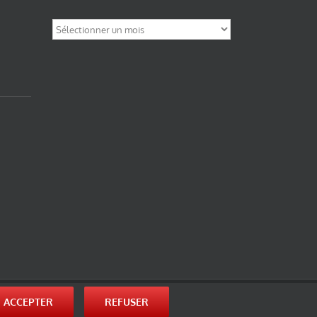
Archives
nité-Partage des Conditions Initiales à l’Identique 3.0 Unported (photos de ces
ACCEPTER
REFUSER