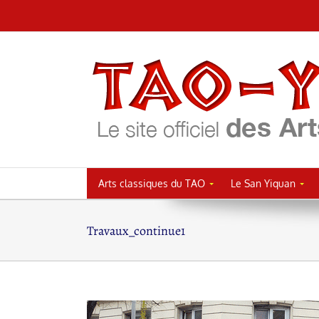
Passer
au
contenu
Arts classiques du TAO
Le San Yiquan
Travaux_continue1