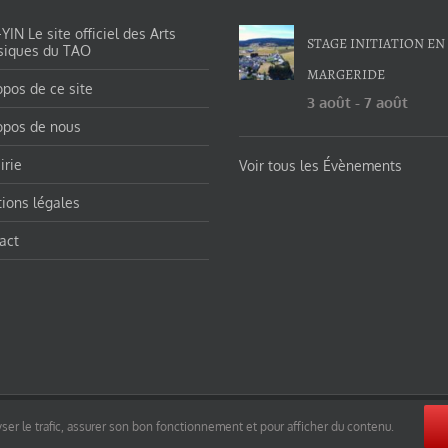
IN Le site officiel des Arts
STAGE INITIATION EN
siques du TAO
MARGERIDE
opos de ce site
3 août
-
7 août
opos de nous
irie
Voir tous les Évènements
ions légales
act
orges-charles/ et https://tao-yin.fr/san-yiquan-le-poing-des-trois-harmonies/ sous licence Creative Commons Pater
ser le trafic, assurer son bon fonctionnement et pour afficher du contenu.