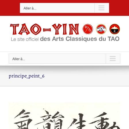
Passer
Aller à...
au
contenu
Aller à...
principe_peint_6