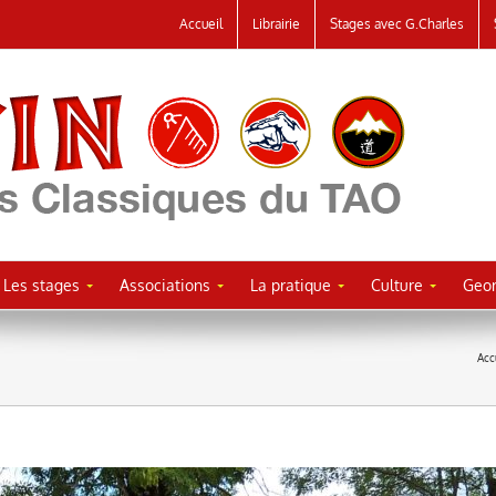
Accueil
Librairie
Stages avec G.Charles
Les stages
Associations
La pratique
Culture
Geor
Acc