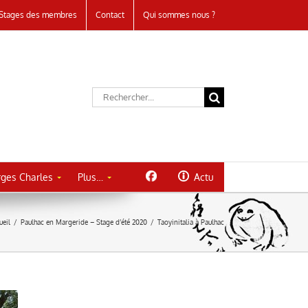
Stages des membres
Contact
Qui sommes nous ?
Rechercher:
ges Charles
Plus…
Actu
ueil
/
Paulhac en Margeride – Stage d’été 2020
/
Taoyinitalia à Paulhac