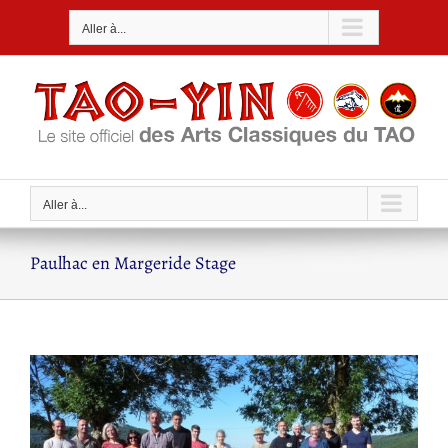
Passer
Aller à...
au
contenu
Aller à...
Paulhac en Margeride Stage