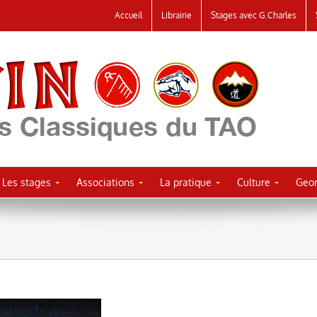
Accueil
Librairie
Stages avec G.Charles
Les stages
Associations
La pratique
Culture
Geor