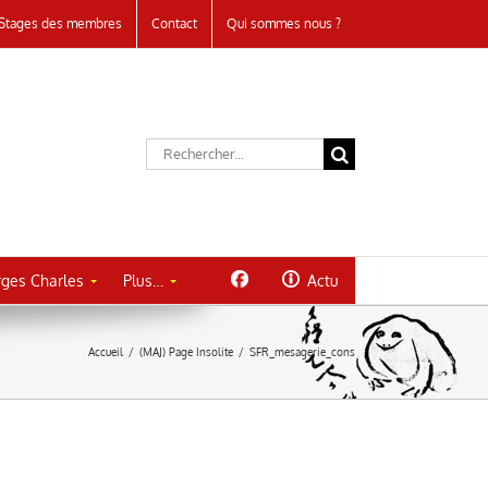
Stages des membres
Contact
Qui sommes nous ?
Rechercher:
ges Charles
Plus…
Actu
Accueil
/
(MAJ) Page Insolite
/
SFR_mesagerie_cons