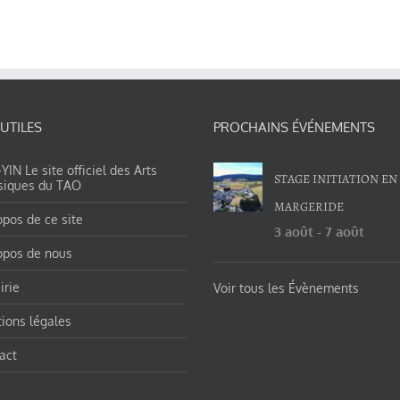
 UTILES
PROCHAINS ÉVÉNEMENTS
IN Le site officiel des Arts
STAGE INITIATION EN
siques du TAO
MARGERIDE
opos de ce site
3 août
-
7 août
opos de nous
irie
Voir tous les Évènements
ions légales
act