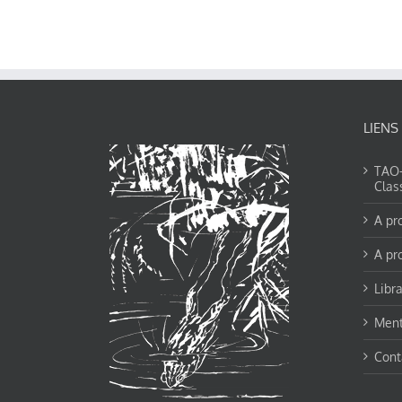
LIENS
TAO-Y
Clas
A pr
A pr
Libra
Ment
Cont