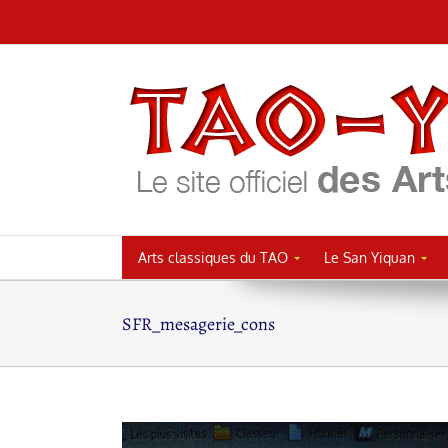
Passer
au
contenu
Arts classiques du TAO
Le San Yiquan
SFR_mesagerie_cons