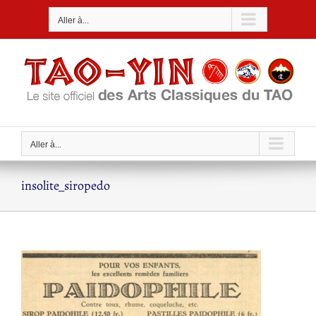
Passer
Aller à...
au
contenu
Aller à...
insolite_siropedo