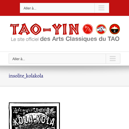
Passer
Aller à...
au
contenu
Aller à...
insolite_kolakola