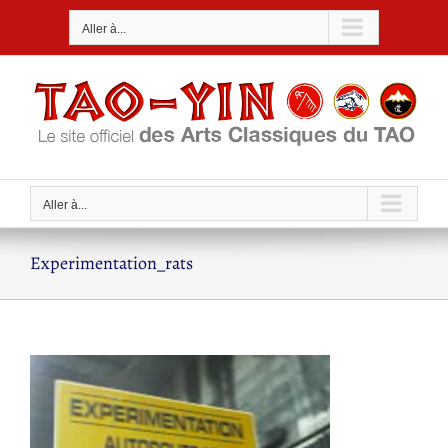
Passer
Aller à...
au
contenu
Aller à...
Experimentation_rats