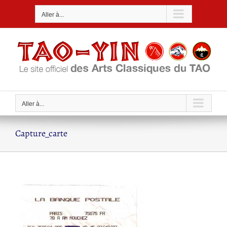
Passer
Aller à...
au
contenu
Aller à...
Capture_carte