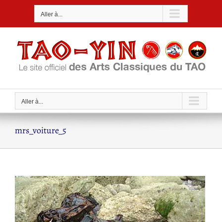
Passer
Aller à...
au
contenu
Aller à...
mrs_voiture_5